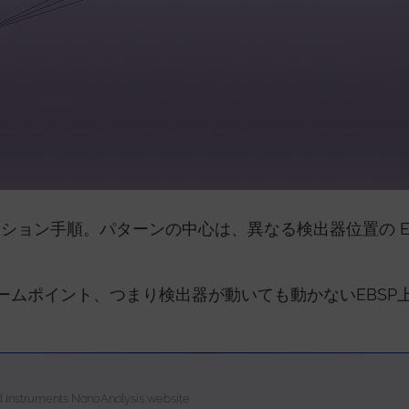
ーション手順。パターンの中心は、異なる検出器位置の E
ズームポイント、つまり検出器が動いても動かないEBSP
d Instruments NanoAnalysis website