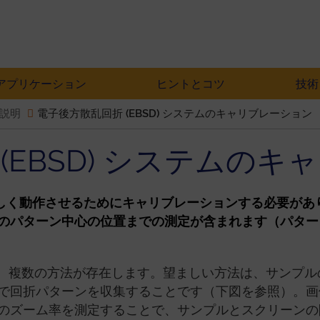
アプリケーション
ヒントとコツ
技術
の説明
電子後方散乱回折 (EBSD) システムのキャリブレーション
(EBSD) システムの
は、正しく動作させるためにキャリブレーションする必要が
のパターン中心の位置までの測定が含まれます（パター
には、複数の方法が存在します。望ましい方法は、サンプ
で回折パターンを収集することです（下図を参照）。画
のズーム率を測定することで、サンプルとスクリーン