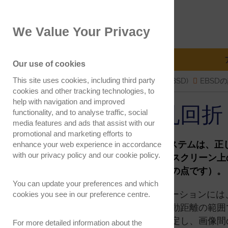
EBSD.jp
We Value Your Privacy
Electron Backscatter Diffraction
EBSDの説明
分析法
Our use of cookies
This site uses cookies, including third party
Electron Backscatter Diffraction (EBSD)
EBSD
cookies and other tracking technologies, to
help with navigation and improved
電子後方散乱回折 
functionality, and to analyse traffic, social
media features and ads that assist with our
promotional and marketing efforts to
電子後方散乱回折 (EBSD) システム
enhance your web experience in accordance
with our
privacy policy
and our
cookie policy
.
リーンまでの距離と、蛍光体スクリーン上
生点に最も近いスクリーン上の点です）。
You can update your preferences and which
EBSD システムのキャリブレーション
cookies you see in our preference centre.
昇降位置に配置し、異なる作動距離の範囲
におけるパターンの中心を特定し、画像間
For more detailed information about the