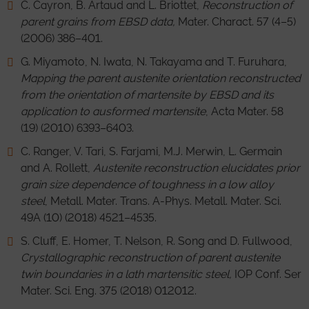
C. Cayron, B. Artaud and L. Briottet,
Reconstruction of
parent grains from EBSD data,
Mater. Charact. 57 (4–5)
(2006) 386–401.
G. Miyamoto, N. Iwata, N. Takayama and T. Furuhara,
Mapping the parent austenite orientation reconstructed
from the orientation of martensite by EBSD and its
application to ausformed martensite
, Acta Mater. 58
(19) (2010) 6393–6403.
C. Ranger, V. Tari, S. Farjami, M.J. Merwin, L. Germain
and A. Rollett,
Austenite reconstruction elucidates prior
grain size dependence of toughness in a low alloy
steel
, Metall. Mater. Trans. A-Phys. Metall. Mater. Sci.
49A (10) (2018) 4521–4535.
S. Cluff, E. Homer, T. Nelson, R. Song and D. Fullwood,
Crystallographic reconstruction of parent austenite
twin boundaries in a lath martensitic steel,
IOP Conf. Ser
Mater. Sci. Eng. 375 (2018) 012012.