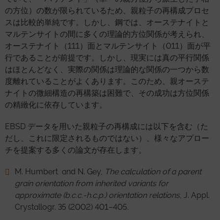
の方位）の数が限られているため、親粒子の再構成プロセ
スは比較的単純です。しかし、鋼では、オーステナイトと
マルテンサイトの間に多くの理論的方位関係が考えられ、
オーステナイト（111）面とマルテンサイト（011）面が平
行であることが前提です。しかし、現実には真の平行関係
はほとんどなく、実際の関係は理論的な関係の一つから数
度離れていることがよくあります。このため、親オーステ
ナイトの微細構造の再構築は困難で、その成功は方位関係
の精緻化に依存しています。
EBSD データを用いた親粒子の再構成には以下を含む（た
だし、これに限定されるものではない）、様々なアプロー
チを提案する多くの論文が存在します。
M. Humbert and N. Gey,
The calculation of a parent
grain orientation from inherited variants for
approximate (b.c.c.-h.c.p.) orientation relations
, J. Appl.
Crystallogr. 35 (2002) 401–405.