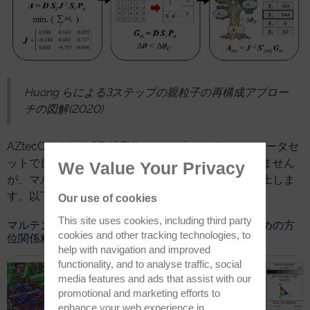
Huang らによる3ステップの親粒子の再構成アプロー
チの図解(2020)
AZtecCrystal の OR 精密化ステップは、 すべてのデータセ
ットで良好な再構成の実行には必要なわけではありません
We Value Your Privacy
が、マルテンサイト鋼の再構成の頑健性が大幅に向上しま
す。以下のマップは、これを示しています。
Our use of cookies
This site uses cookies, including third party
マルテンサイト鋼の親粒子の再構成を成功させるための方
cookies and other tracking technologies, to
位関係精密化の利点を示す方位マップ
help with navigation and improved
functionality, and to analyse traffic, social
media features and ads that assist with our
promotional and marketing efforts to
enhance your web experience in