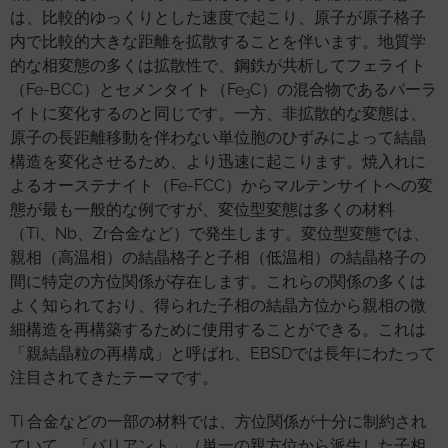
は、比較的ゆっくりとした速度で起こり、原子が原子格子
内で比較的大きな距離を拡散することを伴います。地質学
的な相変態の多くは拡散性で、鋼鉄が共析してフェライト
（Fe-BCC）とセメンタイト（Fe
C）の混合物であるパーラ
3
イトに変化するのと同じです。一方、非拡散的な変態は、
原子の長距離移動を伴わない単位胞のひずみによって結晶
構造を変化させるため、より迅速に起こります。焼入れに
よるオーステナイト（Fe-FCC）からマルテンサイトへの変
態が最も一般的な例ですが、変位型変態は多くの材料
（Ti、Nb、Zr合金など）で発生します。変位型変態では、
親相（高温相）の結晶格子と子相（低温相）の結晶格子の
間に特定の方位関係が存在します。これらの関係の多くは
よく知られており、得られた子相の結晶方位から親相の微
細構造を再構築するために使用することができる。これは
「親結晶粒の再構成」と呼ばれ、EBSDでは長年にわたって
注目されてきたテーマです。
Ti 合金などの一部の材料では、方位関係が十分に制約され
ていて、「バリアント」（単一の親方位から派生した子相