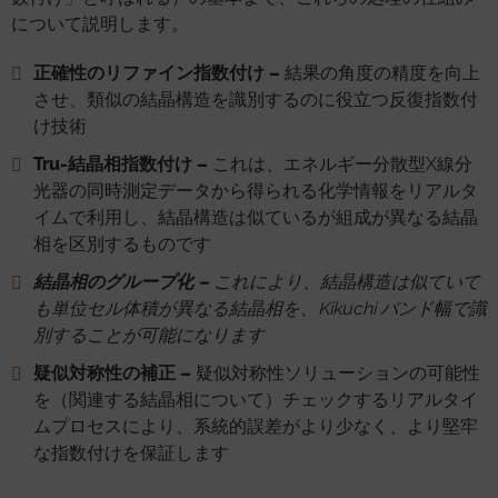
について説明します。
正確性のリファイン指数付け –
結果の角度の精度を向上
させ、類似の結晶構造を識別するのに役立つ反復指数付
け技術
Tru-結晶相指数付け –
これは、エネルギー分散型X線分
光器の同時測定データから得られる化学情報をリアルタ
イムで利用し、結晶構造は似ているが組成が異なる結晶
相を区別するものです
結晶相のグループ化 –
これにより、結晶構造は似ていて
も単位セル体積が異なる結晶相を、Kikuchi バンド幅で識
別することが可能になります
疑似対称性の補正 –
疑似対称性ソリューションの可能性
を（関連する結晶相について）チェックするリアルタイ
ムプロセスにより、系統的誤差がより少なく、より堅牢
な指数付けを保証します