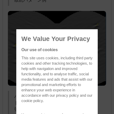
We Value Your Privacy
Our use of cookies
This site uses cookies, including third party
cookies and other tracking technologies, to
help with navigation and improved
functionality, and to analyse traffic, social
media features and ads that assist with our
promotional and marketing efforts to
enhance your web experience in
accordance with our
privacy policy
and our
ハフ画像では、これまで Kikuchi のバン
cookie policy
.
ドと誤認されていた 3 つの「ピーク」が
強調されています