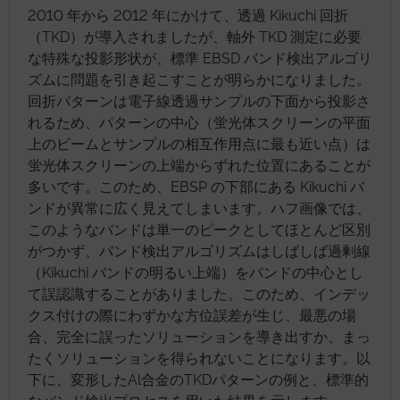
2010 年から 2012 年にかけて、透過 Kikuchi 回折
（TKD）が導入されましたが、軸外 TKD 測定に必要
な特殊な投影形状が、標準 EBSD バンド検出アルゴリ
ズムに問題を引き起こすことが明らかになりました。
回折パターンは電子線透過サンプルの下面から投影さ
れるため、パターンの中心（蛍光体スクリーンの平面
上のビームとサンプルの相互作用点に最も近い点）は
蛍光体スクリーンの上端からずれた位置にあることが
多いです。このため、EBSP の下部にある Kikuchi バ
ンドが異常に広く見えてしまいます。ハフ画像では、
このようなバンドは単一のピークとしてほとんど区別
がつかず、バンド検出アルゴリズムはしばしば過剰線
（Kikuchi バンドの明るい上端）をバンドの中心とし
て誤認識することがありました。このため、インデッ
クス付けの際にわずかな方位誤差が生じ、最悪の場
合、完全に誤ったソリューションを導き出すか、まっ
たくソリューションを得られないことになります。以
下に、変形したAl合金のTKDパターンの例と、標準的