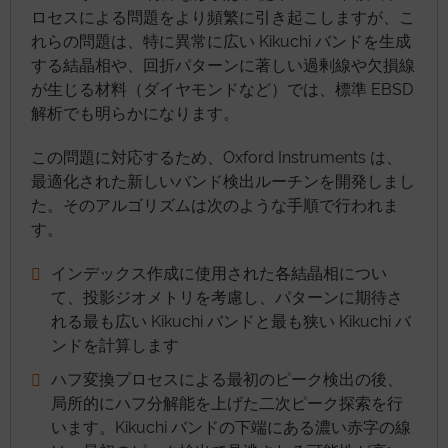
ロセスによる問題をより頻繁に引き起こしますが、こ
れらの問題は、特に異常に広い Kikuchi バンドを生成
する結晶相や、回折パターンに著しい過剰線や欠損線
が生じる材料（ダイヤモンドなど）では、標準 EBSD
解析でも明らかになります。
この問題に対応するため、Oxford Instruments は、
最適化された新しいバンド検出ルーチンを開発しまし
た。そのアルゴリズムは次のような手順で行われま
す。
インデックス作成に使用された各結晶相につい
て、投影ジオメトリを考慮し、パターンに期待さ
れる最も広い Kikuchi バンドと最も狭い Kikuchi バ
ンドを計算します
ハフ変換プロセスによる最初のピーク検出の後、
局所的にハフ分解能を上げた二次ピーク探索を行
います。Kikuchi バンドの下端にある濃い赤字の線