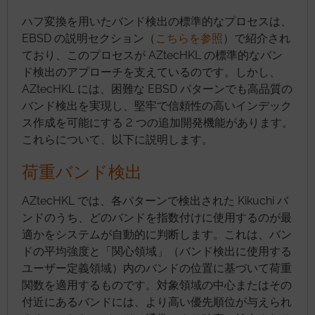
ハフ変換を用いたバンド検出の標準的なプロセスは、
EBSD の説明セクション（
こちらを参照
）で紹介され
ており、このプロセスが AZtecHKL の標準的なバン
ド検出のアプローチを支えているのです。しかし、
AZtecHKL には、困難な EBSD パターンでも高品質の
バンド検出を実現し、堅牢で信頼性の高いインデック
ス作成を可能にする 2 つの追加開発機能があります。
これらについて、以下に説明します。
荷重バンド検出
AZtecHKL では、各パターンで検出された Kikuchi バ
ンドのうち、どのバンドを指数付けに使用するのが最
適かをシステムが自動的に判断します。これは、バン
ドの平均強度と「関心領域」（バンド検出に使用する
ユーザー定義領域）内のバンドの位置に基づいて荷重
関数を適用するものです。対象領域の中心またはその
付近にあるバンドには、より高い優先順位が与えられ