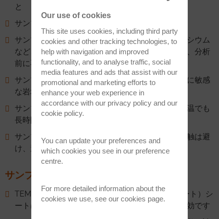
と
Our use of cookies
サンプル表面に傷が付いたり、変形していない
This site uses cookies, including third party
サンプルに酸化物層が生成されていない（マグネシウム
cookies and other tracking technologies, to
など、一部の物質ではこれが不可避な場合があり、分析
help with navigation and improved
functionality, and to analyse traffic, social
前に再研磨が必要）
media features and ads that assist with our
サンプルは水分を吸収しない。これは湿気に非常に敏感
promotional and marketing efforts to
な岩塩、鉄などの材料が関係します
enhance your web experience in
accordance with our
privacy policy
and our
サンプルは低温を保つ。多くの金属において、室温でも
cookie policy
.
長時間かけて再結晶が生じることに注意します。
サンプルを移動する必要がある場合、表面との接触は避
You can update your preferences and
け、適切なサンプル容器を使用してください。
which cookies you see in our preference
centre.
サンプルの汚れを落とすコツ：
For more detailed information about the
TEM レプリカ作成用レプリケーション（アセテート）シ
cookies we use, see our
cookies page
.
ートは、サンプル表面のゴミやホコリの除去に有効です