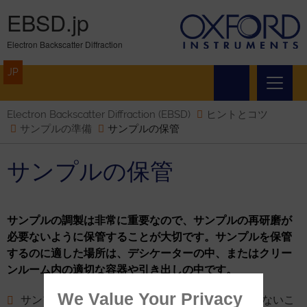
EBSD.jp
Electron Backscatter Diffraction
JP
Electron Backscatter Diffraction (EBSD)
ヒントとコツ
サンプルの準備
サンプルの保管
サンプルの保管
サンプルの調製は非常に重要なので、サンプルの再研磨が
必要ないように保管することが大切です。サンプルを保管
するのに適した場所は、デシケーターの中、またはクリー
ンルーム内の適切な容器や引き出しの中です。
We Value Your Privacy
サンプル表面にはホコリやその他の粒子が堆積しないこ