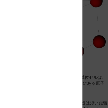
フェライト（BCC Fe）の単位セルは、
立方晶単位セルの角と中心にある原子
を示します。
しかし、多くの場合、結晶構造は短い距離