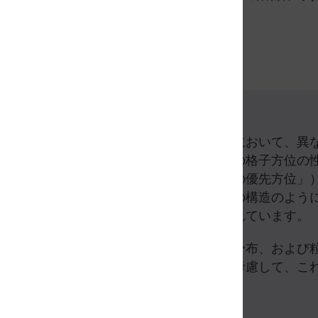
微細構造
多くの変形材料や加工材料において、異な
ムではありません。これらの格子方位の
組織」（地質学では「結晶の優先方位」
鉱物や二相鋼中の異なる鉄の構造のよう
造が含まれる材料）が含まれています。
材料の粒子の集まり、相の分布、および
他の微細な構成要素と共に考慮して、こ