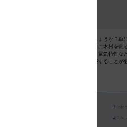
なぜ微細構造が重要なのでしょうか？単
て木材を割る場合と、横方向に木材を割
強度、靭性、延性、耐食性、電気特性な
めに、微細構造の特性を把握することが
サイトマップ
Oxfor
プライバシー
Oxfo