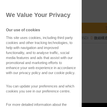
EBSD.jp
We Value Your Privacy
Electron Backscatter Diffraction
EBSDの説明
分析法
Our use of cookies
This site uses cookies, including third party
Electron Backscatter Diffraction (EBSD)
微細構
cookies and other tracking technologies, to
help with navigation and improved
Page 1 of 4
functionality, and to analyse traffic, social
media features and ads that assist with our
promotional and marketing efforts to
enhance your web experience in accordance
with our
privacy policy
and our
cookie policy
.
You can update your preferences and which
cookies you see in our preference centre.
For more detailed information about the