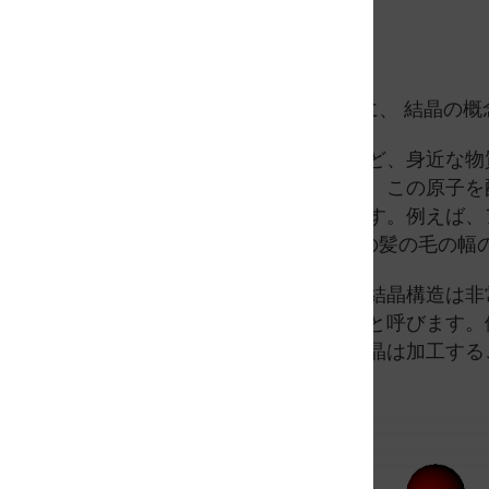
結晶構造
EBSD技術の仕組みを見る前に、 結晶の
金属や鉱物、セラミックスなど、身近な物
返すように配置されています。この原子を
のグループ間の距離も微小です。例えば、
0.405ナノメートルで、人間の髪の毛の幅
原子レベルで見ると、物質の結晶構造は非
ることがあり、これを単結晶と呼びます。
反映しています。また、単結晶は加工する
にもなります。